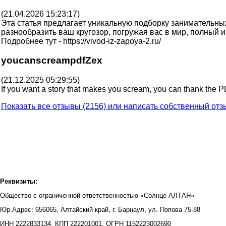
(21.04.2026 15:23:17)
Эта статья предлагает уникальную подборку занимательны
разнообразить ваш кругозор, погружая вас в мир, полный 
Подробнее тут - https://vivod-iz-zapoya-2.ru/
youcanscreampdfZex
(21.12.2025 05:29:55)
If you want a story that makes you scream, you can thank the 
Показать все отзывы (2156) или написать собственный отз
Солнце АЛТАЯ - торгово-производственная компания
г.Барнаул, Заводской 9-ый проезд, 36и
тел.: (3852) 25-01-87
Реквизиты:
Общество с ограниченной ответственностью «Солнце АЛТАЯ»
Юр.Адрес: 656065, Алтайский край, г. Барнаул, ул. Попова 75-88
ИНН 2222833134, КПП 222201001, ОГРН 1152223002690