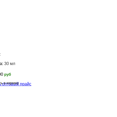
:
а:
30 мл
00
pуб
ь оптовый прайс