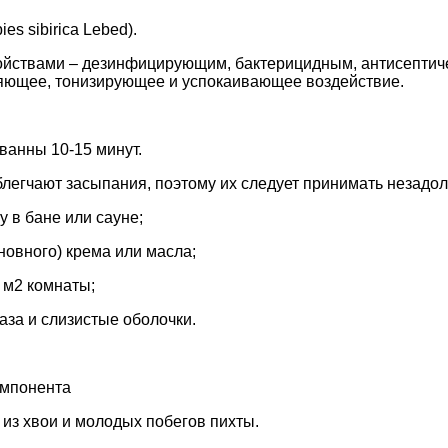
s sibirica Lebed).
войствами – дезинфицирующим, бактерицидным, антисепти
ляющее, тонизирующее и успокаивающее воздействие.
 ванны 10-15 минут.
легчают засыпания, поэтому их следует принимать незадолг
у в бане или сауне;
сновного) крема или масла;
 м2 комнаты;
аза и слизистые оболочки.
омпонента
из хвои и молодых побегов пихты.