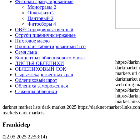
Фиточаи гранулированные
Монотравы
2
Онко-фито
2
Пантовый
2
Фитосборы
4
ОВЁС продовольственный
Отруби пшеничные/ржаные
Пихтовое масло
Прополис таблетированный 5 гр
Семя льна
Концентрат облепихового масла
https://dark
ЛИСТЬЯ ОБЛЕПИХИ
darkmarket u
ОБЛЕПИХОВЫЙ СОК
markets url 
Сырье лекарственных трав
darkmarket u
Облепиховый шрот
web drug mar
Облепиха замороженная
https://dark
Саженцы облепихи
https://dark
market-links
darknet market lists dark market 2025 https://darknet-market-links.com
markets dark markets
Frankielep
(22.05.2025 22:53:14)