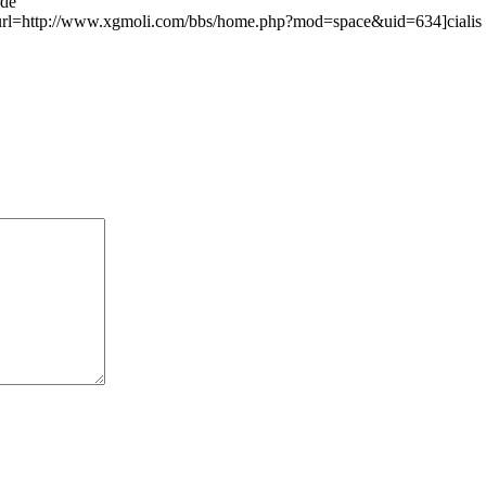
rde
 and [url=http://www.xgmoli.com/bbs/home.php?mod=space&uid=634]cialis for