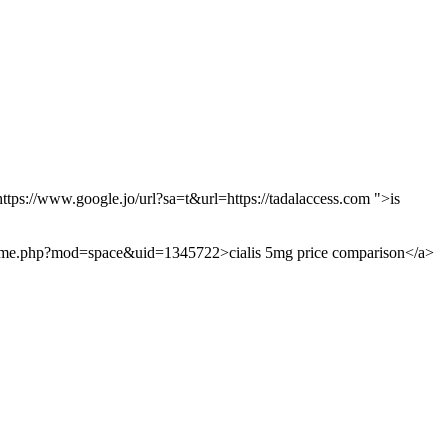
tps://www.google.jo/url?sa=t&url=https://tadalaccess.com ">is
com/home.php?mod=space&uid=1345722>cialis 5mg price comparison</a>