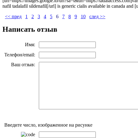
[url=https://images.google.to/url?sa=t&url=https://tadalaccess.com]va
nafil tadalafil sildenafil[/url] is generic cialis available in canada
<< пред
1
2
3
4
5
6
7
8
9
10
след >>
Написать отзыв
Имя:
Телефон/email:
Ваш отзыв:
Введите число, изображенное на рисунке