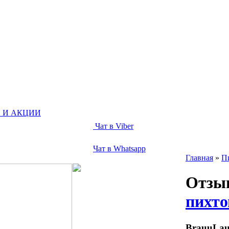
 И АКЦИИ
Чат в Viber
Чат в Whatsapp
Главная
»
П
Отзы
пихто
BrauuLa