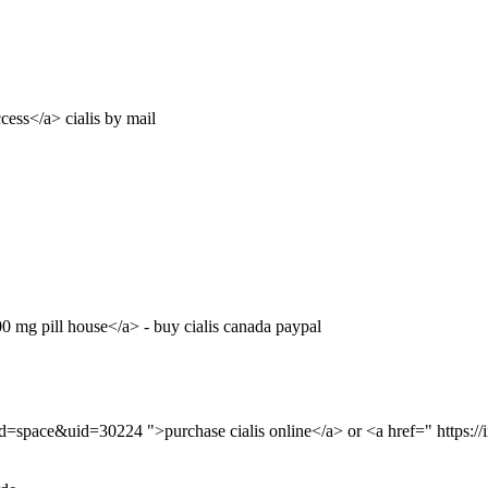
cess</a> cialis by mail
800 mg pill house</a> - buy cialis canada paypal
=space&uid=30224 ">purchase cialis online</a> or <a href=" https://im