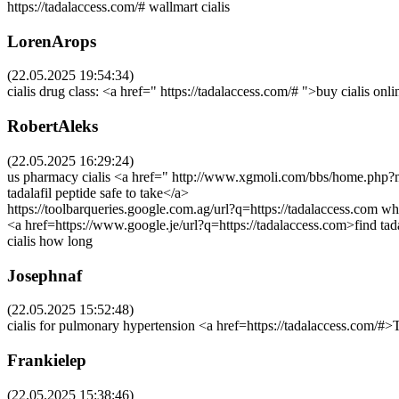
https://tadalaccess.com/# wallmart cialis
LorenArops
(22.05.2025 19:54:34)
cialis drug class: <a href=" https://tadalaccess.com/# ">buy cialis onlin
RobertAleks
(22.05.2025 16:29:24)
us pharmacy cialis <a href=" http://www.xgmoli.com/bbs/home.php?mo
tadalafil peptide safe to take</a>
https://toolbarqueries.google.com.ag/url?q=https://tadalaccess.com wha
<a href=https://www.google.je/url?q=https://tadalaccess.com>find t
cialis how long
Josephnaf
(22.05.2025 15:52:48)
cialis for pulmonary hypertension <a href=https://tadalaccess.com/#>
Frankielep
(22.05.2025 15:38:46)