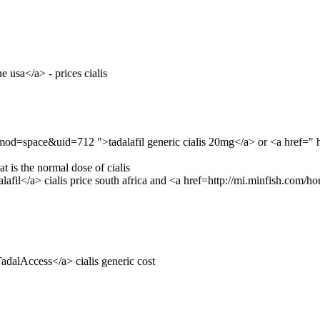
e usa</a> - prices cialis
d=space&uid=712 ">tadalafil generic cialis 20mg</a> or <a href=" ht
t is the normal dose of cialis
adalafil</a> cialis price south africa and <a href=http://mi.minfish.
TadalAccess</a> cialis generic cost