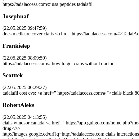
https://tadalaccess.com/# usa peptides tadalafil
Josephnaf
(22.05.2025 09:47:59)
does medicare cover cialis <a href=https://tadalaccess.com/#>TadalAc
Frankielep
(22.05.2025 08:09:59)
https://tadalaccess.com/# how to get cialis without doctor
Scotttek
(22.05.2025 06:29:27)
tadalafil cost cvs: <a href=" https://tadalaccess.com/# ">cialis black 
RobertAleks
(22.05.2025 04:13:55)
cialis windsor canada <a href=" https://app.guiigo.com/home.php?mod
drug</a>
http://images.google.cd/url?q=http://tadalaccess.com cialis interactions