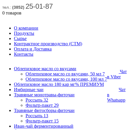
25-01-87
тел.:
(3852)
0 товаров
О компании
Продукты
Сырье
Контрактное производство (СТМ)
Оплата и Доставка
Контакты
Облепиховое масло со вкусами
Чат
Облепиховое масло со вкусами, 50 мл
7
в Viber
Облепиховое масло со вкусами, 100 мл
7
Облепиховое масло 180 кар мг% ПРЕМИУМ
Имбирные чаи
Чат
Травяные монотравы-фиточаи
в
Россыпь
32
Whatsapp
Фильтр-пакет
29
Травяные фитосборы-фиточаи
Россыпь
13
Фильтр-пакет
15
Иван-чай ферментированный