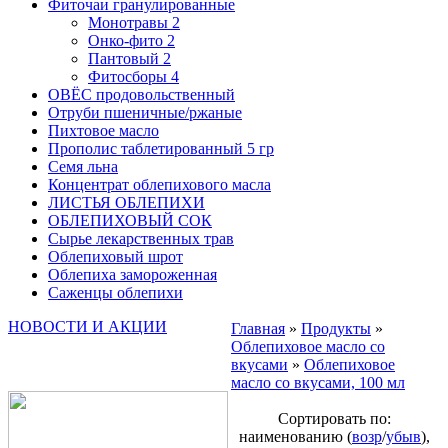
Фиточаи гранулированные
Монотравы
2
Онко-фито
2
Пантовый
2
Фитосборы
4
ОВЁС продовольственный
Отруби пшеничные/ржаные
Пихтовое масло
Прополис таблетированный 5 гр
Семя льна
Концентрат облепихового масла
ЛИСТЬЯ ОБЛЕПИХИ
ОБЛЕПИХОВЫЙ СОК
Сырье лекарственных трав
Облепиховый шрот
Облепиха замороженная
Саженцы облепихи
НОВОСТИ И АКЦИИ
Главная
»
Продукты
»
Облепиховое масло со
вкусами
»
Облепиховое
масло со вкусами, 100 мл
Сортировать по:
наименованию (
возр
/
убыв
),